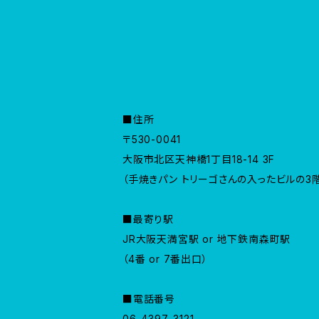
■住所
〒530-0041
大阪市北区天神橋1丁目18-14 3F
（手焼きパン トリーゴさんの入ったビルの3
■最寄り駅
JR大阪天満宮駅 or 地下鉄南森町駅
（4番 or 7番出口）
■電話番号
06-4397-3121