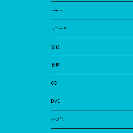
トート
レコード
EP
書籍
LP
衣類
CD
DVD
その他