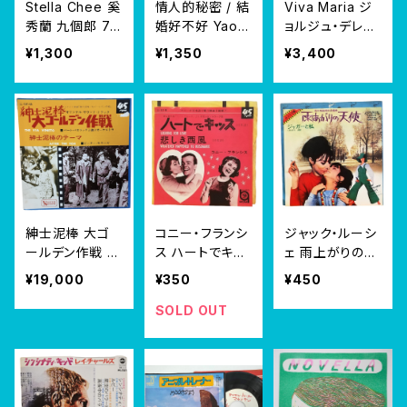
Stella Chee ‎奚
情人的秘密 / 結
Viva Maria ジ
秀蘭 九個郎 7"
婚好不好 Yao S
ョルジュ・デレル
EP
u Yong 姚蘇蓉
ビバ!マリア 7"
¥1,300
¥1,350
¥3,400
7" EP
EP
紳士泥棒 大ゴ
コニー・フランシ
ジャック・ルーシ
ールデン作戦 B
ス ハートでキッ
ェ 雨上がりの天
URT BACHAR
ス 7" EP
使 7" EP
¥19,000
¥350
¥450
ACH 国内盤 7
インチ 1967年
SOLD OUT
シングル