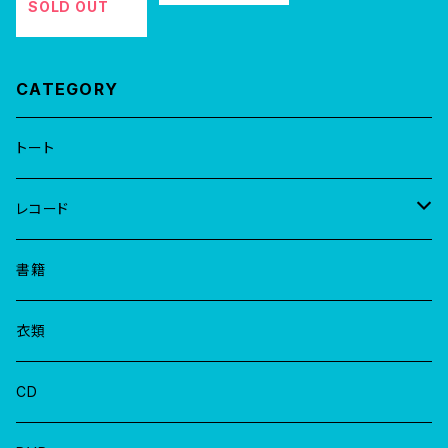
衛門七節
SOLD OUT
CATEGORY
トート
レコード
EP
書籍
LP
衣類
CD