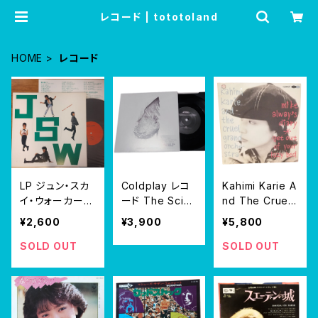
レコード | tototoland
HOME
レコード
LP ジュン・スカ
Coldplay レコ
Kahimi Karie A
イ・ウォーカーズ
ード ‎The Scien
nd The Cruel
J(S)W / JUN S
tist EP 7"
Grand Orchest
¥2,600
¥3,900
¥5,800
KY WALKER(S)
ra カヒミ・カリィ
レコード
Mike Alway's
SOLD OUT
SOLD OUT
Diary 7" EP