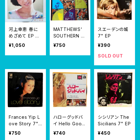
河上幸恵 春に
MATTHEWS'
スエーデンの城
めざめて EP シ
SOUTHERN C
7" EP
ングル 1984年
OMFORT WO
¥1,050
¥750
¥390
ODSTOCK 7"
EP
SOLD OUT
Frances Yip L
ハローグッドバ
シシリアン The
ove Story 7"
イ Hello Good
Sicilians 7" EP
EP
by 7" EP
¥750
¥740
¥450