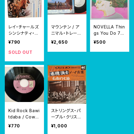
レイ・チャールズ
マウンテン / ア
NOVELLA Thin
シンシナティ・キ
ニマル・トレーナ
gs You Do 7”
ッド 7" EP
ー BELL-88052
DBR002
¥790
¥2,650
¥500
-W 見本盤 白ラ
ベル プロモ Mo
SOLD OUT
untain The Ani
mal Trainer An
d The Toad
Kid Rock Bawi
ストリングス・パ
tdaba / Cowb
ープル・クリスタ
oy 7” レコード
ル 赤穂浪士 テ
¥770
¥1,000
シングル EP
ーマ音楽 EP 右