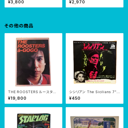
¥3,800
¥2,970
その他の商品
THE ROOSTERS ルースター
シシリアン The Sicilians 7" E
ズ バンドスコア a-GOGO
P
¥19,800
¥450