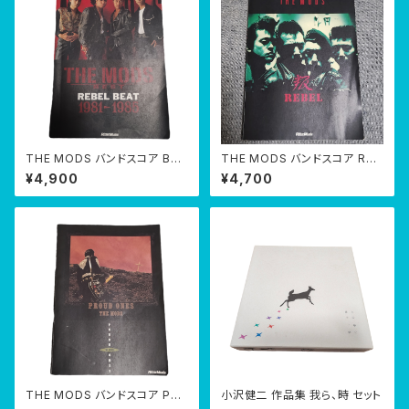
THE MODS バンドスコア BES
THE MODS バンドスコア REB
T REBEL BEAT 1981-1985
EL 叛
¥4,900
¥4,700
THE MODS バンドスコア PR
小沢健二 作品集 我ら、時 セット
OUD ONES