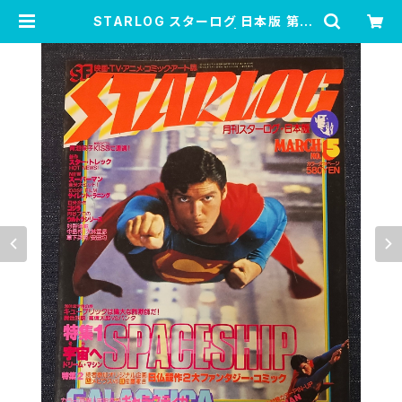
STARLOG スターログ 日本版 第5
号【No.5】 1979年3月 | tototolan
d