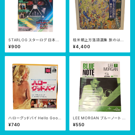
STARLOG スターログ 日本版
桂米朝上方落語選集 旅のはな
第1号【創刊号】 ポスターつき 19
し CD 7枚組
¥900
¥4,400
78年8月
ハローグッドバイ Hello Good
LEE MORGAN ブルーノート ベ
by 7" EP
スト ジャズコレクション 高音質
¥740
¥550
版7号 CD