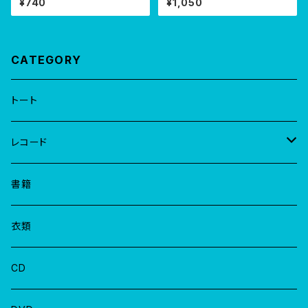
¥740
¥1,050
CATEGORY
トート
レコード
EP
書籍
LP
衣類
CD