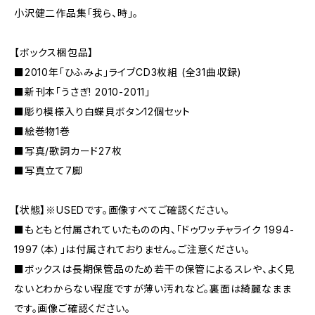
小沢健二作品集「我ら、時」。
【ボックス梱包品】
■2010年「ひふみよ」ライブCD3枚組 (全31曲収録)
■新刊本「うさぎ! 2010-2011」
■彫り模様入り白蝶貝ボタン12個セット
■絵巻物1巻
■写真/歌詞カード27枚
■写真立て7脚
【状態】※USEDです。画像すべてご確認ください。
■もともと付属されていたものの内、「ドゥワッチャライク 1994-
1997（本）」は付属されておりません。ご注意ください。
■ボックスは長期保管品のため若干の保管によるスレや、よく見
ないとわからない程度ですが薄い汚れなど。裏面は綺麗なまま
です。画像ご確認ください。