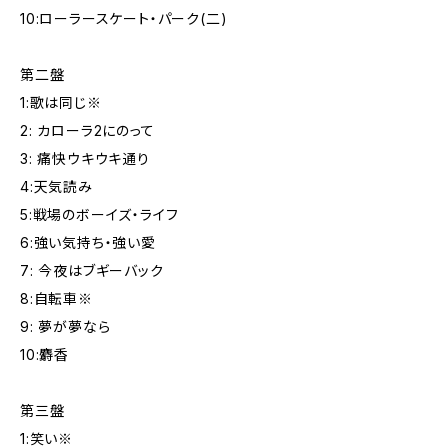
10:ローラースケート・パーク(二)
第二盤
1:歌は同じ※
2: カローラ2にのって
3: 痛快ウキウキ通り
4:天気読み
5:戦場のボーイズ・ライフ
6:強い気持ち・強い愛
7: 今夜はブギーバック
8:自転車※
9: 夢が夢なら
10:麝香
第三盤
1:笑い※