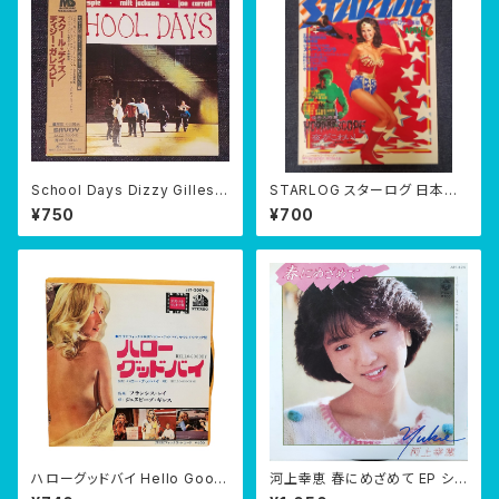
School Days Dizzy Gillespi
STARLOG スターログ 日本版
e CD 紙ジャケ
第6号【No.6】 1979年4月
¥750
¥700
ハローグッドバイ Hello Good
河上幸恵 春にめざめて EP シン
by 7" EP
グル 1984年