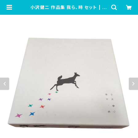
小沢健二 作品集 我ら、時 セット | to
totoland