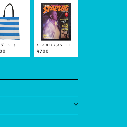
ダートート
STARLOG スターログ
日本版 第22号【No.2
800
¥700
2】1980年8月