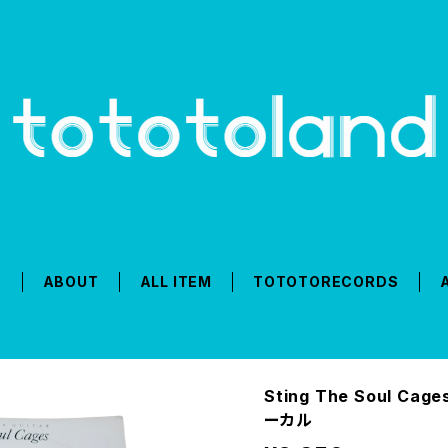
T
ABOUT
ALL ITEM
TOTOTORECORDS
Sting The Soul Ca
ーカル