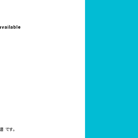
available
）
楽譜 です。