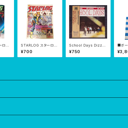
ターログ
STARLOG スターログ
School Days Dizzy
■ボー
刊号】
日本版 第7号【No.7】 1
Gillespie CD 紙ジャ
¥700
¥750
¥3,
78年8
979年5月
ケ