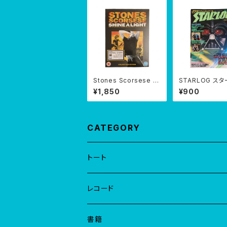
Stones Scorsese S
STARLOG ス
hine A Light ストーン
日本版 第1号【創
¥1,850
¥900
ズ DVD シャイン・ア・ラ
ポスターつき 19
イト
月
CATEGORY
トート
レコード
EP
書籍