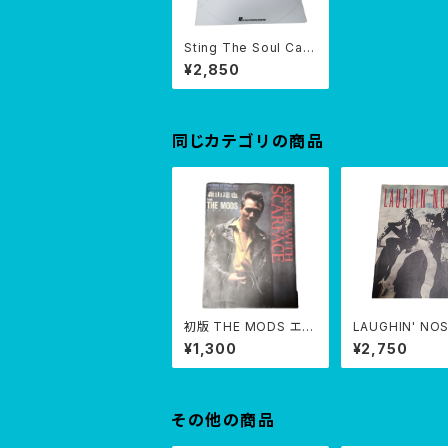
Sting The Soul Cag
es スコア 楽譜 / ピアノ
¥2,850
ギター ボーカル
同じカテゴリの商品
初版 THE MODS エン
LAUGHIN' NO
ゼル・ウィズ スカーフェ
ドスコア
¥1,300
¥2,750
イス 森山達也
その他の商品